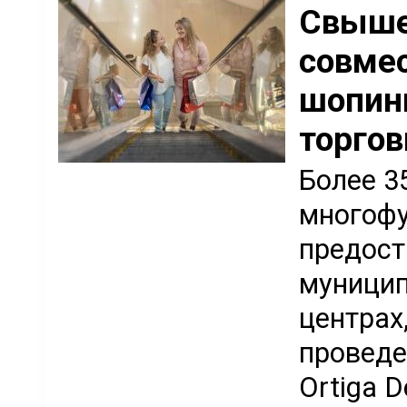
Свыше
совме
шопин
торгов
Более 3
многоф
предост
муницип
центрах,
проведе
Ortiga 