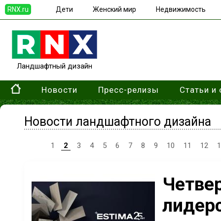
RNX.ru
Дети
Женский мир
Недвижимость
Ландшафтный дизайн
Новости
Пресс-релизы
Статьи и
Новости ландшафтного дизайна
1
2
3
4
5
6
7
8
9
10
11
12
1
Четвер
лидерс