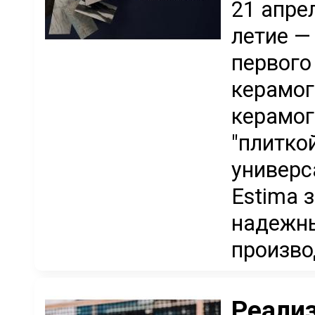
21 апре
летие —
первого
керамог
керамог
"плитко
универс
Estima 
надежны
произво
Реализ