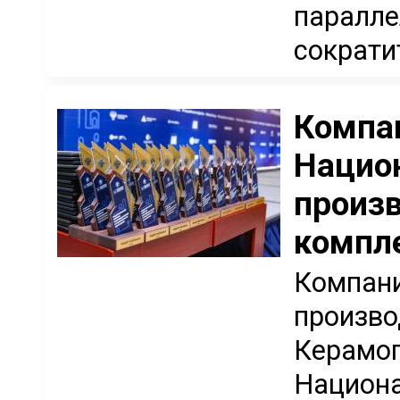
паралле
сократит
Компан
Нацио
произв
компл
Компани
произво
Керамог
Национа