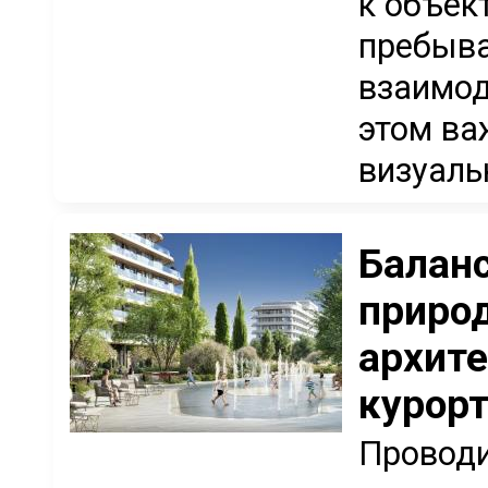
к объек
пребыва
взаимод
этом ва
визуальн
Баланс
приро
архит
курор
Проводи