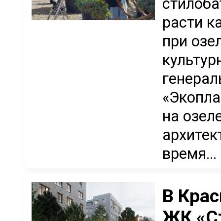
стилобат
расти к
при озе
культур
генерал
«Экопла
на озел
архитек
время...
В Крас
ЖК «С