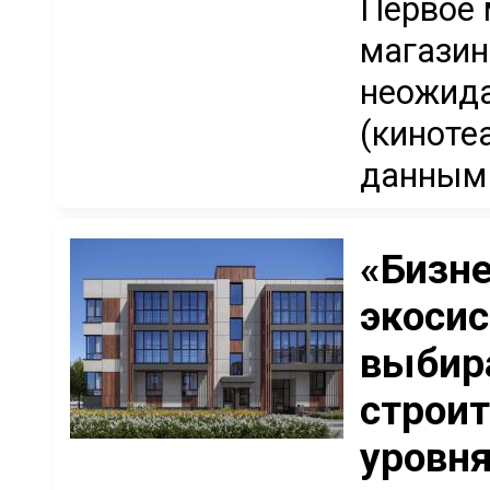
Первое 
магазины
неожида
(кинотеа
данным 
«Бизне
экосис
выбир
строи
уровн