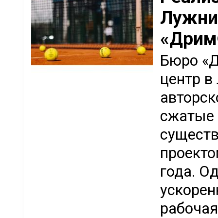
Лужни
«Дрим
Бюро «Д
центр в
авторск
сжатые 
существ
проекто
года. О
ускорен
рабочая