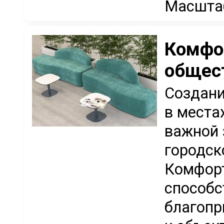
Масштаб
Комфо
общес
Создани
в места
важной 
городск
Комфор
способ
благопр