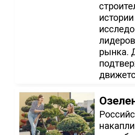
строите
истории
исследо
лидеров
рынка. 
подтвер
движется
Озеле
Российс
накапли