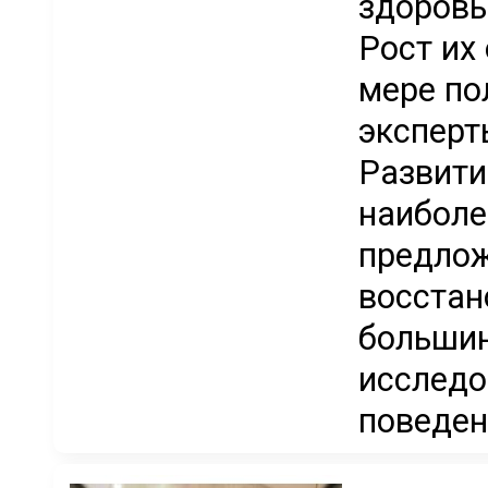
здоровь
Рост их
мере по
эксперт
Развити
наиболе
предлож
восстан
большин
исследо
поведен