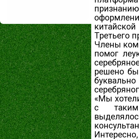
признани
оформлен
китайско
Третьего п
Члены ком
помог леу
серебряно
решено бы
буквальн
серебряно
«Мы хотели
с таким
выделяло
консультан
Интересно