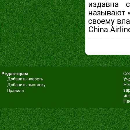
издавна 
называют «
своему вла
China Airlin
Се
Редакторам
Уч
Добавить новость
Ре
Добавить выставку
за
Правила
ин
На