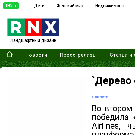
RNX.ru
Дети
Женский мир
Недвижимость
Ландшафтный дизайн
Новости
Пресс-релизы
Статьи и
`Дерево 
Новости
Во втором
победила 
Airlines,
платформ