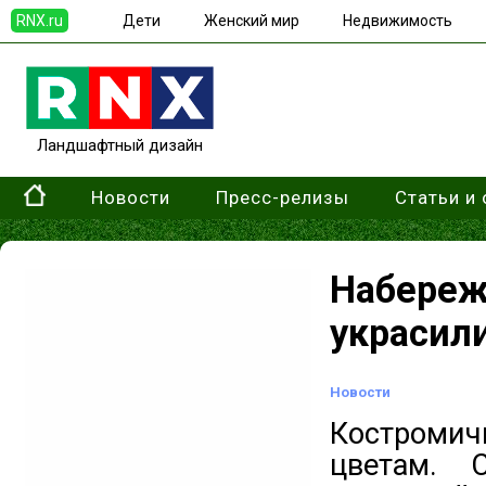
RNX.ru
Дети
Женский мир
Недвижимость
Ландшафтный дизайн
Новости
Пресс-релизы
Статьи и
Набер
украсил
Новости
Костромич
цветам. 