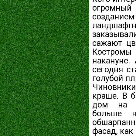
огромный 
создание
ландшафт
заказывали
сажают цв
Костромы 
накануне.
сегодня с
голубой пл
Чиновники
краше. В 
дом на н
больше н
обшарпанн
фасад, как