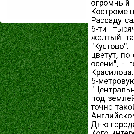
огромный
Костроме ц
Рассаду са
6-ти тыся
желтый та
"Кустово".
цветут, по
осени", - 
Красилова.
5-метров
"Централь
под землей
точно тако
Английско
Дню город
Кого интер