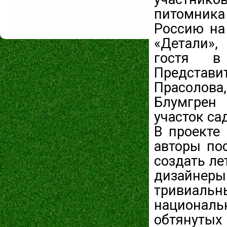
питомника 
Россию на
«Детали»,
гостя в 
Представи
Прасолов
Блумгрен
участок са
В проекте
авторы по
создать ле
дизайне
тривиаль
национал
обтянутых