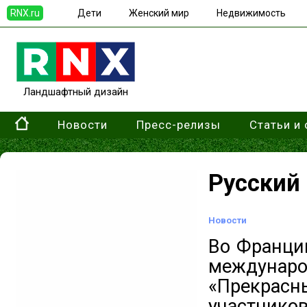
RNX.ru
Дети
Женский мир
Недвижимость
Ландшафтный дизайн
Новости
Пресс-релизы
Статьи и
Русский
Новости
Во Франции
междунаро
«Прекрас
участник