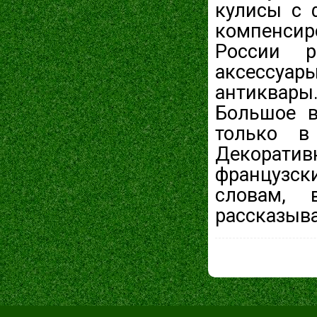
кулисы с 
компенси
России р
аксессуар
антиквары
Большое в
только в
Декорат
французск
словам, 
рассказыва