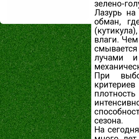
зелено-гол
Лазурь на
обман, гд
(кутикула)
влаги. Чем
смывается
лучами и
механичес
При выбо
критериев
плотность
интенсив
способнос
сезона.
На сегодн
много лет