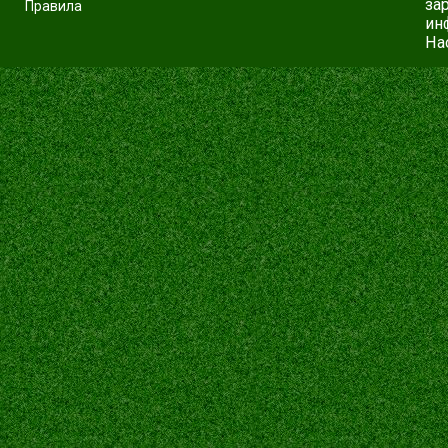
за
Правила
ин
На