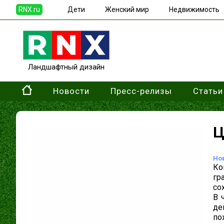
RNX.ru
Дети
Женский мир
Недвижимость
Ландшафтный дизайн
Новости
Пресс-релизы
Статьи
Ц
Но
Ко
гр
со
В 
де
по